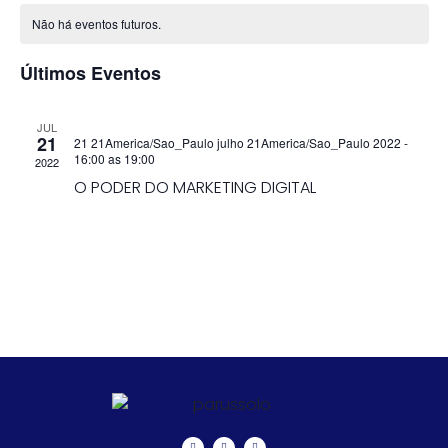
d
a
d
data.
Não há eventos futuros.
v
v
Últimos Eventos
E
JUL
21
21 21America/Sao_Paulo julho 21America/Sao_Paulo 2022 -
16:00
as
19:00
2022
O PODER DO MARKETING DIGITAL